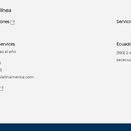
línea
iones
Servici
ervices
Ecuado
as al año
(593) 2
sacecu
0
3
atinamerica.com