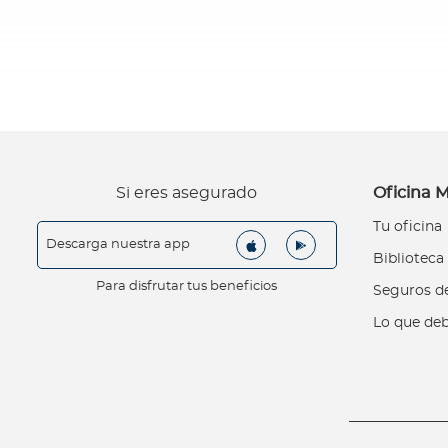
G
u
í
a
d
e
v
e
n
Si eres asegurado
Oficina M
t
Tu oficina
a
Descarga nuestra app
Biblioteca
s
Para disfrutar tus beneficios
Seguros de
T
u
Lo que deb
m
a
r
c
a