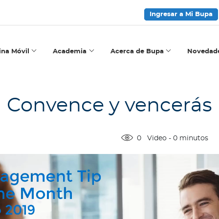
Ingresar a Mi Bupa
ina Móvil
Academia
Acerca de Bupa
Novedad
Convence y vencerás
0
Video
-
0
minutos