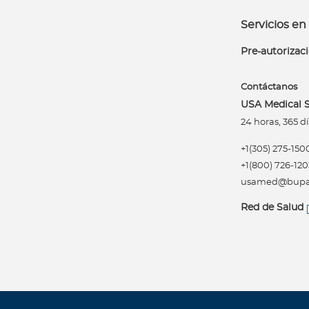
Acerca de Bupa
Servicios en 
¿
Pre-autorizac
Q
u
Contáctanos
i
USA Medical S
é
n
24 horas, 365 dí
e
+1(305) 275-150
s
+1(800) 726-120
s
usamed@bupal
o
m
Red de Salud
o
s
?
C
o
n