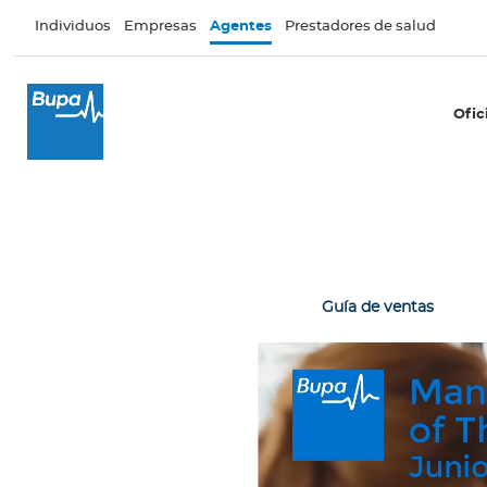
Pasar al contenido principal
Individuos
Empresas
Agentes
Prestadores de salud
×
Oficina Móvil
Ofic
T
u
o
f
i
c
i
Guía de ventas
n
a
B
i
b
l