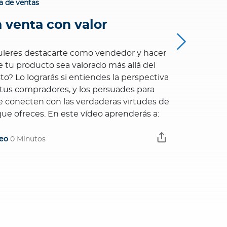
a de ventas
Guía de vent
a venta con valor
Histor
ieres destacarte como vendedor y hacer
La narración
 tu producto sea valorado más allá del
poderoso pa
to? Lo lograrás si entiendes la perspectiva
asegurados,
tus compradores, y los persuades para
funcionen y
 conecten con las verdaderas virtudes de
nada mejor 
que ofreces. En este vídeo aprenderás a:
Es lo que a
vídeo Las n
eo
0 Minutos
Video
0 Minu