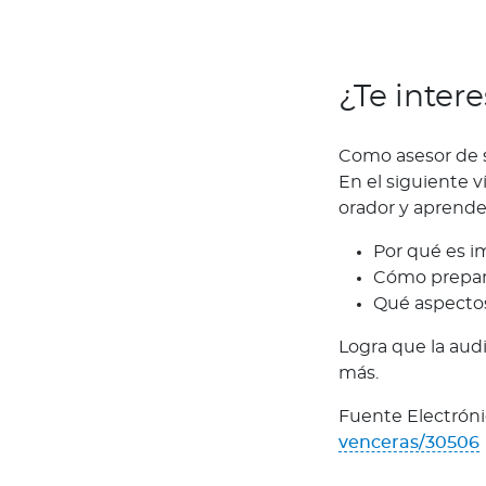
d
L
o
¿Te inter
q
u
e
Como asesor de 
d
En el siguiente 
e
orador y aprende
b
Por qué es i
e
Cómo prepara
s
Qué aspectos
s
a
Logra que la aud
b
más.
e
r
Fuente Electróni
venceras/30506
Academia
T