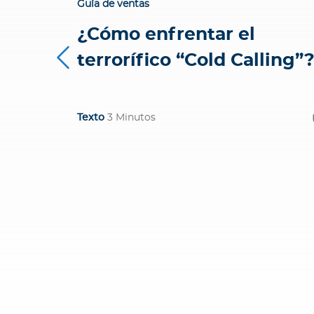
Guía de ventas
i
o
¿Cómo enfrentar el
n
terrorífico “Cold Calling”
e
s
C
ó
Texto
3 Minutos
d
i
g
o
d
e
é
t
i
c
a