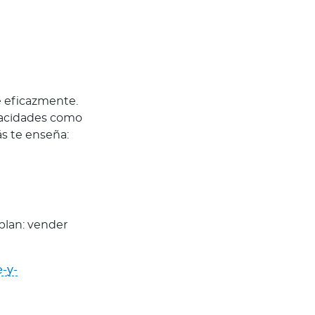
 eficazmente.
pacidades como
ás te enseña:
plan: vender
-y-