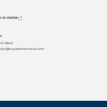
o al cliente
r
 401-8945
ador@bupalatinamerica.com