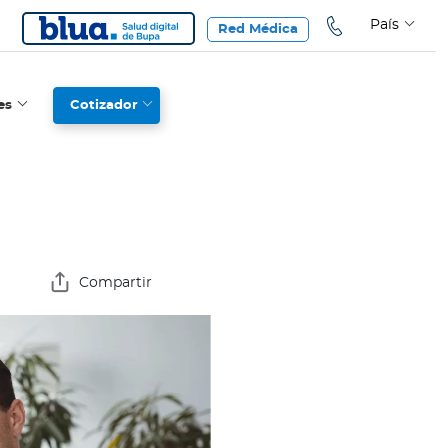
País
Red Médica
es
Cotizador
Compartir