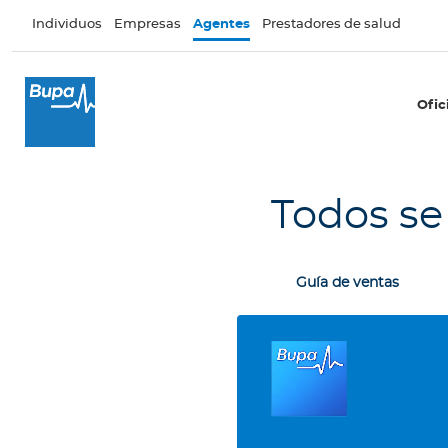
Pasar al contenido principal
Individuos
Empresas
Agentes
Prestadores de salud
×
Oficina Móvil
Ofic
T
u
o
Todos se
f
i
c
i
Guía de ventas
n
a
B
i
b
l