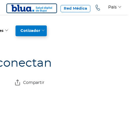
País
Red Médica
es
Cotizador
 conectan
Compartir