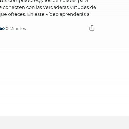
tus compradores, y los persuades para
funcionen y
 conecten con las verdaderas virtudes de
nada mejor 
que ofreces. En este vídeo aprenderás a:
Es lo que a
vídeo Las n
eo
0 Minutos
Video
0 Minu