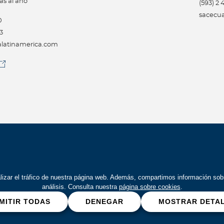
as al año
(593) 2
sacecu
0
3
atinamerica.com
Bupa Global 2026
alizar el tráfico de nuestra página web. Además, compartimos información so
análisis. Consulta nuestra
página sobre cookies
.
MITIR TODAS
DENEGAR
MOSTRAR DETA