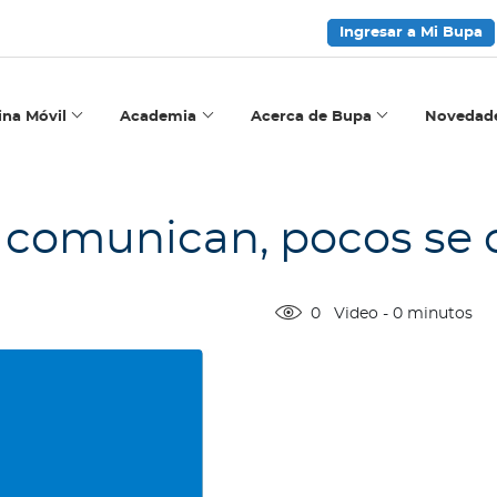
Ingresar a Mi Bupa
ina Móvil
Academia
Acerca de Bupa
Novedad
 comunican, pocos se
0
Video
-
0
minutos