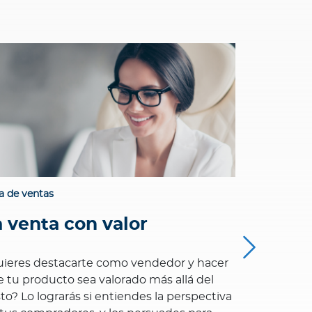
a de ventas
Guía de vent
a venta con valor
Histor
ieres destacarte como vendedor y hacer
La narración
 tu producto sea valorado más allá del
poderoso pa
to? Lo lograrás si entiendes la perspectiva
asegurados,