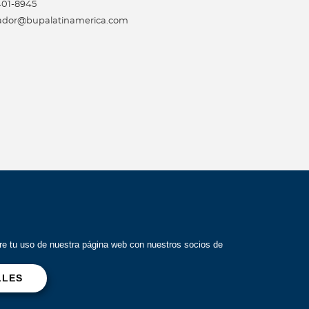
 401-8945
ador@bupalatinamerica.com
Síguenos
bre tu uso de nuestra página web con nuestros socios de
LLES