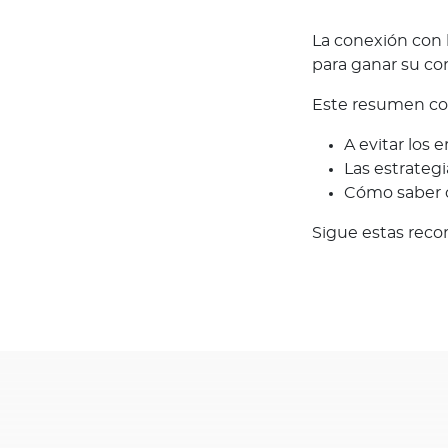
d
L
La conexión con l
o
para ganar su co
q
Este resumen con
u
e
A evitar los
d
Las estrateg
e
Cómo saber 
b
e
Sigue estas reco
s
s
a
b
e
r
Academia
T