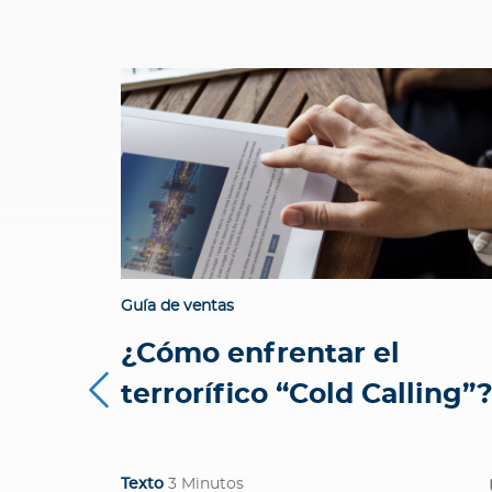
u
a
c
a
d
e
m
i
a
C
a
Guía de ventas
p
a
¿Cómo enfrentar el
c
terrorífico “Cold Calling”
i
t
a
c
Texto
3 Minutos