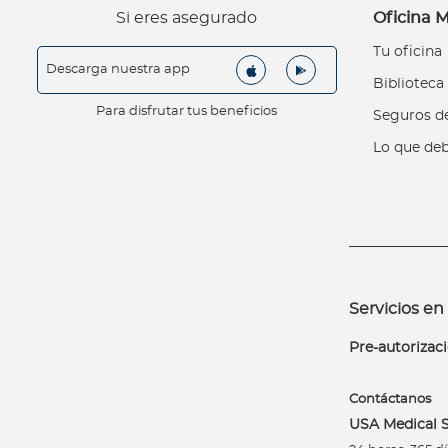
G
Si eres asegurado
Oficina M
u
í
Tu oficina
Descarga nuestra app
a
Biblioteca
d
Para disfrutar tus beneficios
Seguros de
e
v
Lo que deb
e
n
t
a
s
T
Servicios en 
u
m
Pre-autorizac
a
r
Contáctanos
c
USA Medical S
a