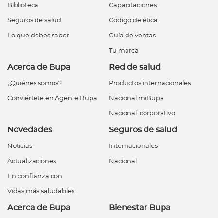
e
Biblioteca
Capacitaciones
s
Seguros de salud
Código de ética
a
Lo que debes saber
Guía de ventas
s
Tu marca
A
Acerca de Bupa
Red de salud
g
¿Quiénes somos?
Productos internacionales
e
Conviértete en Agente Bupa
Nacional miBupa
n
t
Nacional: corporativo
e
Novedades
Seguros de salud
s
Noticias
Internacionales
P
Actualizaciones
Nacional
r
En confianza con
e
Vidas más saludables
s
Acerca de Bupa
Bienestar Bupa
t