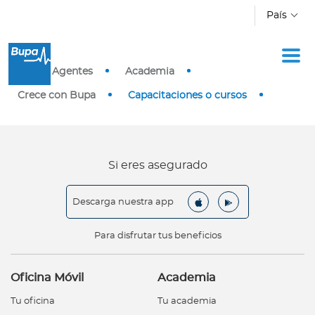
Pasar al contenido principal
País
I
Inicio
Agentes
Academia
n
d
Crece con Bupa
Capacitaciones o cursos
i
v
i
d
Si eres asegurado
u
o
Descarga nuestra app
s
Para disfrutar tus beneficios
E
m
Oficina Móvil
Academia
p
r
Tu oficina
Tu academia