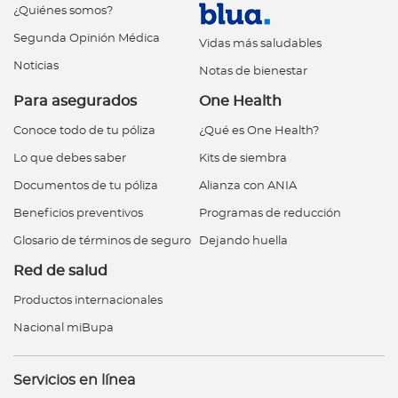
a
¿Quiénes somos?
d
Segunda Opinión Médica
Vidas más saludables
o
Noticias
Notas de bienestar
r
e
Para asegurados
One Health
s
Conoce todo de tu póliza
¿Qué es One Health?
d
Lo que debes saber
Kits de siembra
e
s
Documentos de tu póliza
Alianza con ANIA
a
Beneficios preventivos
Programas de reducción
l
Glosario de términos de seguro
Dejando huella
u
Red de salud
d
Productos internacionales
Nacional miBupa
Ingresar a Mi Bupa
Para Clientes
Servicios en línea