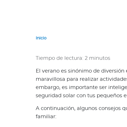
e
r
n
a
c
i
Inicio
o
n
a
Tiempo de lectura: 2 minutos
l
e
El verano es sinónimo de diversión 
s
maravillosa para realizar actividades 
N
embargo, es importante ser inteligen
a
seguridad solar con tus pequeños e
c
i
A continuación, algunos consejos q
o
familiar:
n
a