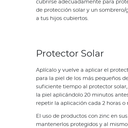
cubrirse adecuadamente para proteg
g
de protección solar y un sombrero
u
a tus hijos cubiertos.
n
d
a
O
p
Protector Solar
i
n
i
Aplícalo y vuelve a aplicar el protec
ó
para la piel de los más pequeños de
n
suficiente tiempo al protector solar
M
la piel aplicándolo 20 minutos antes
é
d
repetir la aplicación cada 2 horas 
i
El uso de productos con zinc en su
c
a
mantenerlos protegidos y al mism