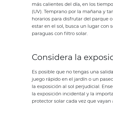
más calientes del día, en los tiempo
s
a
(UV). Temprano por la mañana y tard
l
horarios para disfrutar del parque o
u
estar en el sol, busca un lugar con
d
paraguas con filtro solar.
a
b
l
e
Considera la exposi
s
N
Es posible que no tengas una salida
o
t
juego rápido en el jardín o un paseo
a
la exposición al sol perjudicial. Ens
s
la exposición incidental y la impor
d
protector solar cada vez que vayan 
e
b