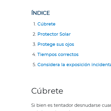
l
Acerca de Bupa
ÍNDICE
¿
Cúbrete
Q
u
Protector Solar
i
Protege sus ojos
é
n
Tiempos correctos
e
s
Considera la exposición incident
s
o
m
o
Cúbrete
s
?
S
Si bien es tentador desnudarse cua
e