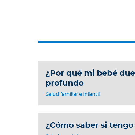
i
e
n
e
s
t
a
r
Para asegurados
¿Por qué mi bebé due
C
o
profundo
n
Salud familiar e infantil
o
c
e
t
¿Cómo saber si tengo 
o
d