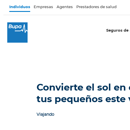
Pasar al contenido principal
Individuos
Empresas
Agentes
Prestadores de salud
×
I
Seguros de 
n
d
i
v
i
d
u
o
Convierte el sol en 
s
tus pequeños este
Seguros de salud
I
Viajando
n
t