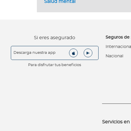
Salud mental
o
d
e
t
u
Seguros de 
Si eres asegurado
p
ó
Internaciona
Descarga nuestra app
l
Nacional
i
Para disfrutar tus beneficios
z
a
L
o
q
u
e
d
Servicios en 
e