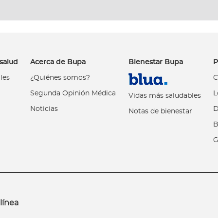
salud
Acerca de Bupa
Bienestar Bupa
P
les
¿Quiénes somos?
C
Segunda Opinión Médica
L
Vidas más saludables
Noticias
D
Notas de bienestar
B
G
línea