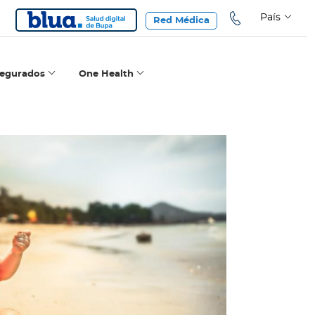
País
Red Médica
segurados
One Health