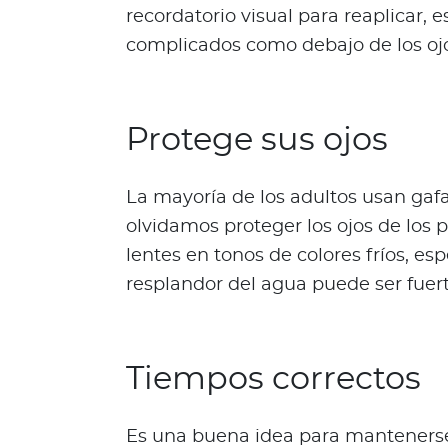
N
recordatorio visual para reaplicar,
o
complicados como debajo de los ojo
t
i
c
i
Protege sus ojos
a
s
La mayoría de los adultos usan gaf
Bienestar Bupa
olvidamos proteger los ojos de los 
lentes en tonos de colores fríos, e
V
resplandor del agua puede ser fuert
i
d
a
Tiempos correctos
s
m
á
Es una buena idea para mantenerse 
s