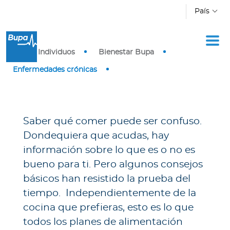
Pasar al contenido principal
País
I
Inicio
Individuos
Bienestar Bupa
n
d
Enfermedades crónicas
i
v
i
d
Saber qué comer puede ser confuso.
u
Dondequiera que acudas, hay
o
información sobre lo que es o no es
s
bueno para ti. Pero algunos consejos
básicos han resistido la prueba del
E
tiempo. Independientemente de la
m
cocina que prefieras, esto es lo que
p
r
todos los planes de alimentación