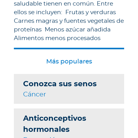
e
saludable tienen en común. Entre
s
ellos se incluyen: Frutas y verduras
a
Carnes magras y fuentes vegetales de
s
proteínas Menos azúcar añadida
Alimentos menos procesados
A
g
e
Más populares
n
t
e
Conozca sus senos
s
Cáncer
P
r
Anticonceptivos
e
s
hormonales
t