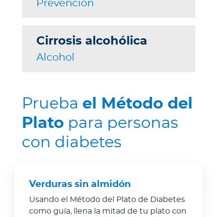
Prevención
a
d
o
Cirrosis alcohólica
r
e
Alcohol
s
d
e
Prueba
el Método del
s
a
Plato
para personas
l
u
con diabetes
d
Verduras sin almidón
Ingresar a Mi Bupa
Usando el Método del Plato de Diabetes
Para Clientes
como guía, llena la mitad de tu plato con