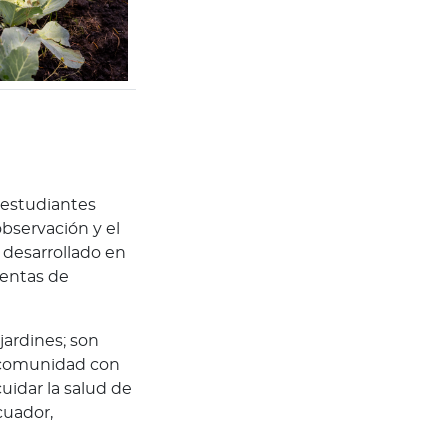
s estudiantes
bservación y el
 desarrollado en
ientas de
ardines; son
u comunidad con
uidar la salud de
cuador,