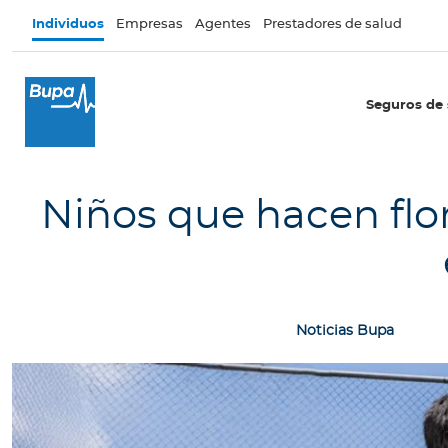
Pasar al contenido principal
Individuos
Empresas
Agentes
Prestadores de salud
×
I
Seguros de 
n
d
i
v
Niños que hacen flor
i
d
u
o
s
Noticias Bupa
Seguros de salud
I
n
t