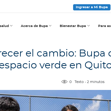
Ingresar a Mi Bupa
salud
Acerca de Bupa
Bienestar Bupa
Para a
ecer el cambio: Bupa c
espacio verde en Quit
0
Texto
-
2
minutos