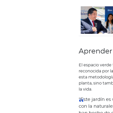
N
o
t
i
c
i
a
s
Aprender 
Bienestar Bupa
El espacio verde 
V
reconocida por 
i
esta metodología
d
planta, sino tamb
a
la vida.
s
“Este jardín e
m
con la naturale
á
s