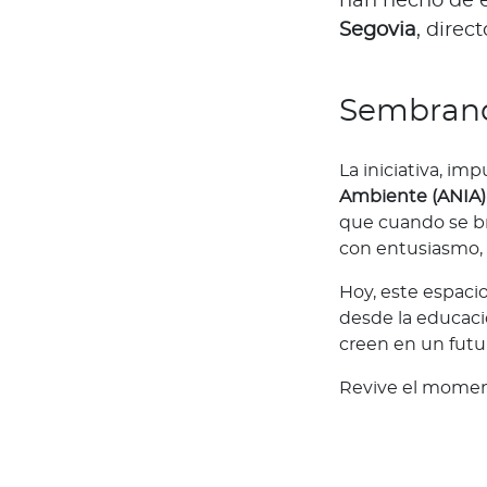
han hecho de e
s
Segovia
, direc
a
l
u
Sembrand
d
a
La iniciativa, im
b
Ambiente (ANIA)
l
que cuando se br
e
con entusiasmo, 
s
N
Hoy, este espaci
o
desde la educac
t
creen en un futu
a
Revive el moment
s
d
e
b