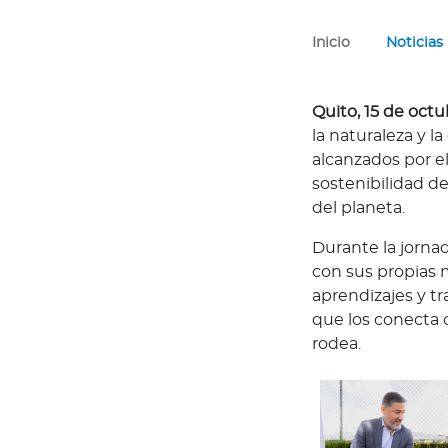
l
Inicio
Noticias
Acerca de Bupa
¿
Q
Quito, 15 de octu
u
la naturaleza y l
i
alcanzados por e
é
sostenibilidad d
n
del planeta.
e
Durante la jorna
s
con sus propias m
s
aprendizajes y t
o
que los conecta c
m
rodea.
o
s
?
S
e