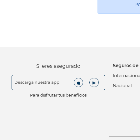
o
Po
d
e
t
u
p
ó
l
i
Seguros de 
Si eres asegurado
z
Internaciona
a
Descarga nuestra app
Nacional
L
o
Para disfrutar tus beneficios
q
u
e
d
e