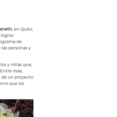
isneth
, en Quito,
 logros
programa de
 las personas y
iños y niñas que,
Entre risas,
s de un proyecto
orno que los