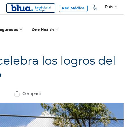
País
Red Médica
segurados
One Health
elebra los logros del
o
Compartir