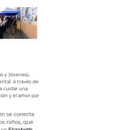
os y Jóvenes),
tal. A través de
a cuidar una
ción y el amor por
ón se conecta
os niños, que