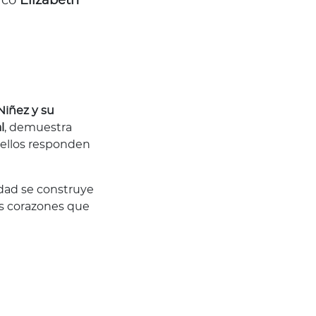
acó
Elizabeth
Niñez y su
l
, demuestra
 ellos responden
idad se construye
s corazones que