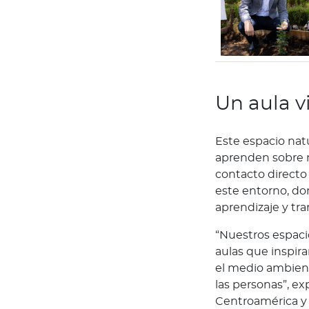
g
u
n
d
a
O
Un aula v
p
i
Este espacio natu
n
aprenden sobre m
i
contacto directo
ó
este entorno, don
n
aprendizaje y tr
M
é
“Nuestros espaci
d
aulas que inspir
i
el medio ambient
c
las personas”, e
a
Centroamérica y 