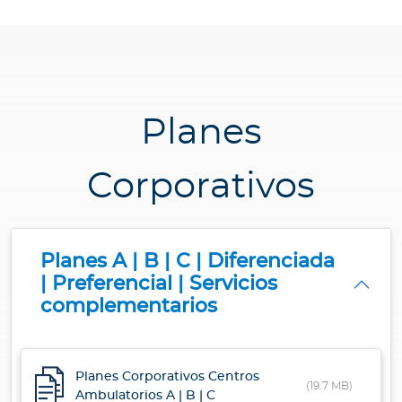
a
d
o
r
e
s
Planes
d
e
Corporativos
s
a
l
u
Planes A | B | C | Diferenciada
d
| Preferencial | Servicios
complementarios
Ingresar a Mi Bupa
Para Clientes
Planes Corporativos Centros
(19.7 MB)
Ambulatorios A | B | C