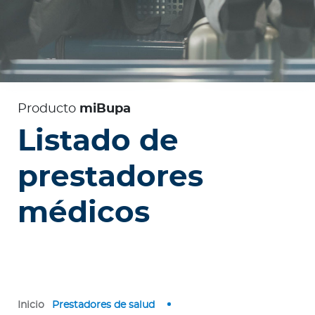
e
s
a
s
A
Producto
miBupa
g
e
Listado de
n
t
prestadores
e
s
médicos
P
r
e
s
t
Inicio
Prestadores de salud