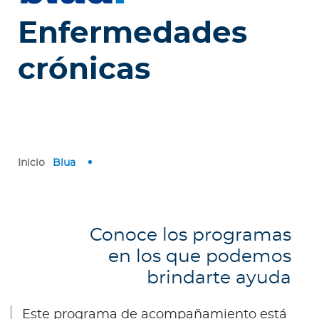
e
s
Enfermedades
a
s
crónicas
A
g
e
n
Inicio
Blua
t
e
s
Conoce los programas
P
en los que podemos
r
e
brindarte ayuda
s
t
Este programa de acompañamiento está