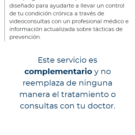
a
diseñado para ayudarte a llevar un control
d
de tu condición crónica a través de
o
videoconsultas con un profesional médico e
r
información actualizada sobre tácticas de
e
prevención.
s
d
e
Este servicio es
s
a
complementario
y no
l
reemplaza de ninguna
u
d
manera el tratamiento o
consultas con tu doctor.
Ingresar a Mi Bupa
Para Clientes