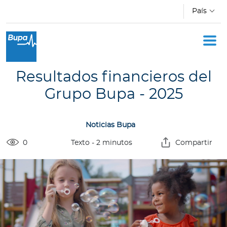
Pasar al contenido principal
País
Oficina Móvil
Academia
Resultados financieros del
Acerca de Bupa
Grupo Bupa - 2025
Novedades
Noticias Bupa
Cotizador
0
Texto
-
2
minutos
Compartir
Ingresar a Mi Bupa
Para Clientes
Para Agentes