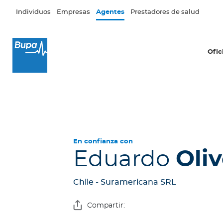
Pasar al contenido principal
Individuos
Empresas
Agentes
Prestadores de salud
×
Oficina Móvil
Ofic
T
u
o
f
i
c
i
En confianza con
n
Eduardo
Oli
a
B
Chile - Suramericana SRL
i
b
Compartir:
l