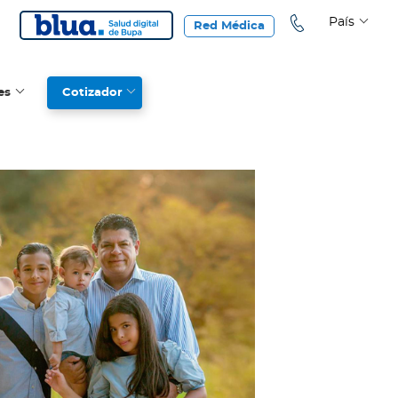
País
Red Médica
es
Cotizador