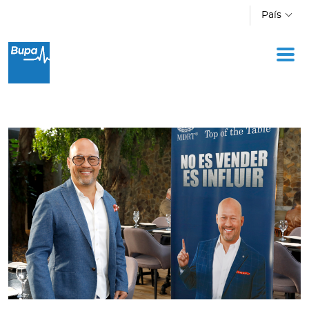
Pasar al contenido principal
País
Oficina Móvil
Academia
Acerca de Bupa
Novedades
Cotizador
Ingresar a Mi Bupa
Para Clientes
Para Agentes