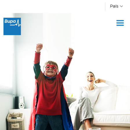
Pasar al contenido principal
País
Oficina Móvil
Academia
Acerca de Bupa
Novedades
Cotizador
Ingresar a Mi Bupa
Para Clientes
Para Agentes