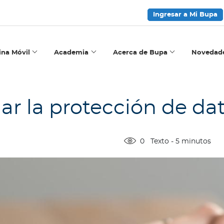
Ingresar a Mi Bupa
ina Móvil
Academia
Acerca de Bupa
Novedad
r la protección de da
0
Texto
-
5
minutos