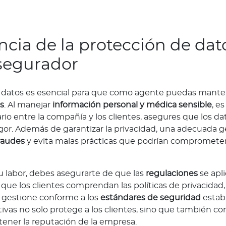
cia de la protección de dato
asegurador
e datos es esencial para que como agente puedas mante
s
. Al manejar
información personal y médica sensible
, e
io entre la compañía y los clientes, asegures que los da
gor. Además de garantizar la privacidad, una adecuada g
raudes
y evita malas prácticas que podrían comprometer 
 labor, debes asegurarte de que las
regulaciones
se apl
que los clientes comprendan las políticas de privacida
e gestione conforme a los
estándares de seguridad
estab
vas no solo protege a los clientes, sino que también con
ener la reputación de la empresa.