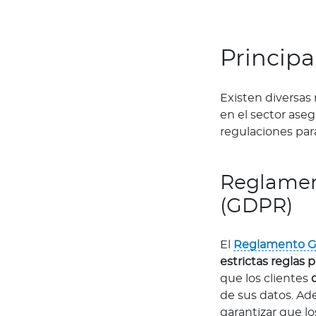
i
o
n
Principa
e
s
C
Existen diversas
ó
en el sector ase
d
regulaciones para
i
g
Reglamen
o
d
(GDPR)
e
é
El
Reglamento Ge
t
estrictas reglas 
i
que los clientes
c
de sus datos. Ad
a
garantizar que l