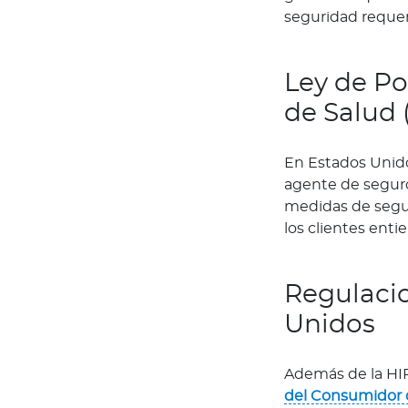
G
seguridad requer
u
í
a
Ley de Po
d
de Salud 
e
v
e
En Estados Unido
n
agente de seguro
t
medidas de segur
a
los clientes ent
s
T
u
Regulacio
m
Unidos
a
r
Además de la HIP
c
del Consumidor d
a