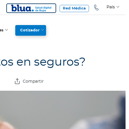
País
Red Médica
es
Cotizador
tos en seguros?
Compartir