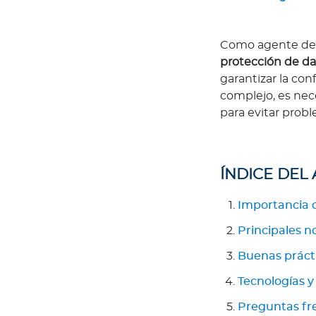
d
L
Como agente de 
o
protección de da
q
garantizar la con
u
complejo, es nec
e
para evitar probl
d
e
b
e
ÍNDICE DEL
s
s
Importancia d
a
Principales n
b
e
Buenas prácti
r
Tecnologías y
Academia
Preguntas fr
T