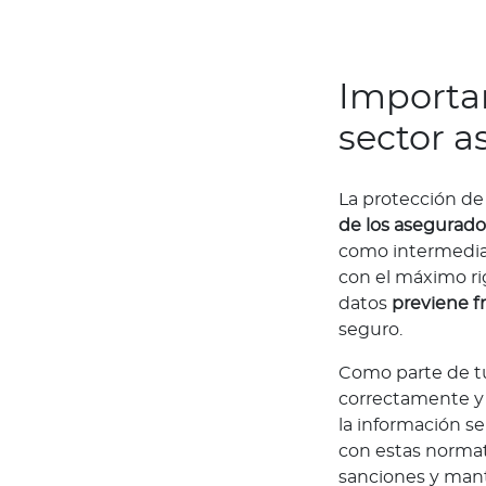
u
a
c
Importan
a
d
sector 
e
m
La protección d
i
de los asegurado
a
como intermediar
C
con el máximo ri
a
datos
previene f
p
seguro.
a
c
Como parte de tu
i
correctamente y 
t
la información s
a
con estas normati
c
sanciones y mant