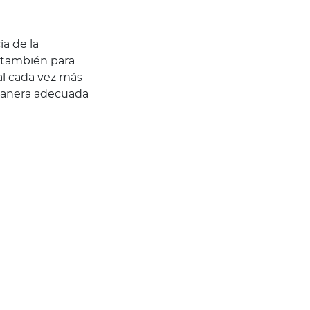
a de la
o también para
tal cada vez más
 manera adecuada