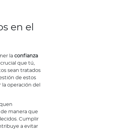
s en el
ner la
confianza
s crucial que tú,
tos sean tratados
estión de estos
la operación del
iquen
d, de manera que
lecidos. Cumplir
tribuye a evitar