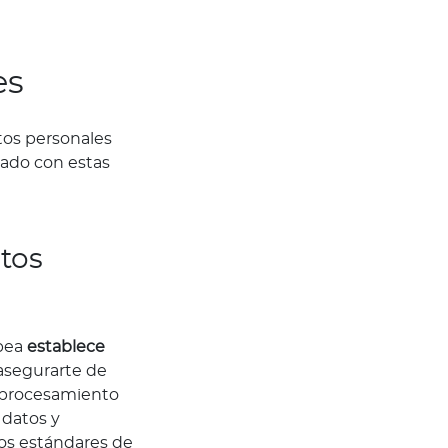
es
tos personales
zado con estas
tos
pea
establece
asegurarte de
l procesamiento
 datos y
os estándares de